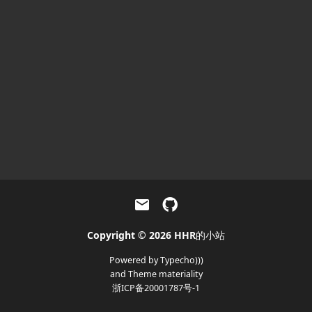


Copyright © 2026
HHR的小站
Powered by
Typecho)))
and Theme
materiality
浙ICP备20001787号-1