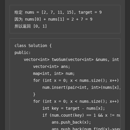
给定 nums = [2, 7, 11, 15], target = 9

因为 nums[0] + nums[1] = 2 + 7 = 9

所以返回 [0, 1] 
class Solution {

public:

    vector<int> twoSum(vector<int> &nums, int targ
        vector<int> ans;

        map<int, int> num;

        for (int x = 0; x < nums.size(); x++) {

            num.insert(pair<int, int>(nums[x], x))
        }

        for (int x = 0; x < nums.size(); x++) {

            int key = target - nums[x];

            if (num.count(key) == 1 && x != num.fi
                ans.push_back(x);

                ans.push_back(num.find(x)->second)