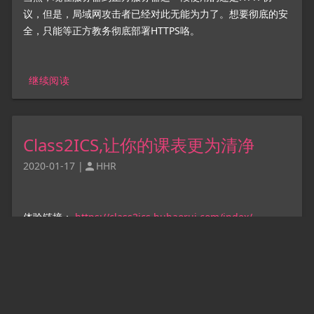
议，但是，局域网攻击者已经对此无能为力了。想要彻底的安
全，只能等正方教务彻底部署HTTPS咯。
继续阅读
Class2ICS,让你的课表更为清净
2020-01-17
|
HHR

体验链接：
https://class2ics.huhaorui.com/index/
抛弃那些第三方的课表软件，还你的课表一个清净。
不知道你有没有用过那些第三方课表软件，有的花里胡哨，充
斥着各种让你心烦的广告，有的稳定性堪忧，让你在上课前都
不知道自己该去哪。