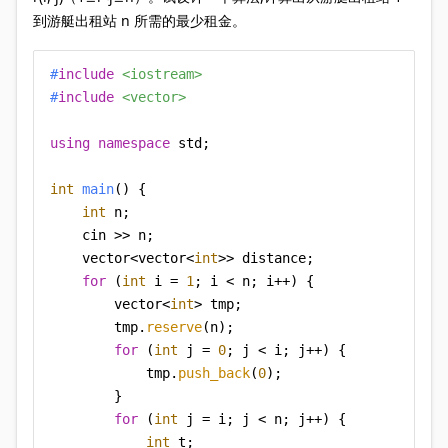
到游艇出租站 n 所需的最少租金。
#
include
<iostream>
#
include
<vector>
using
namespace
 std;

int
main
()
{

int
 n;

    cin >> n;

    vector<vector<
int
>> distance;

for
 (
int
 i = 
1
; i < n; i++) {

        vector<
int
> tmp;

        tmp.
reserve
(n);

for
 (
int
 j = 
0
; j < i; j++) {

            tmp.
push_back
(
0
);

        }

for
 (
int
 j = i; j < n; j++) {

int
 t;
