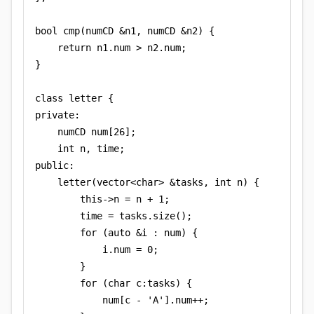
bool cmp(numCD &n1, numCD &n2) {

    return n1.num > n2.num;

}

class letter {

private:

    numCD num[26];

    int n, time;

public:

    letter(vector<char> &tasks, int n) {

        this->n = n + 1;

        time = tasks.size();

        for (auto &i : num) {

            i.num = 0;

        }

        for (char c:tasks) {

            num[c - 'A'].num++;
