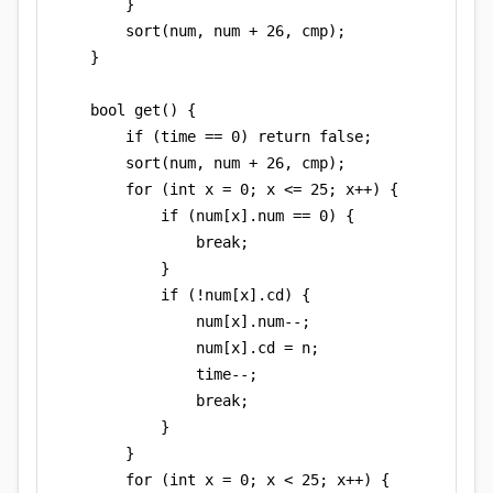
        }

        sort(num, num + 26, cmp);

    }

    bool get() {

        if (time == 0) return false;

        sort(num, num + 26, cmp);

        for (int x = 0; x <= 25; x++) {

            if (num[x].num == 0) {

                break;

            }

            if (!num[x].cd) {

                num[x].num--;

                num[x].cd = n;

                time--;

                break;

            }

        }

        for (int x = 0; x < 25; x++) {
