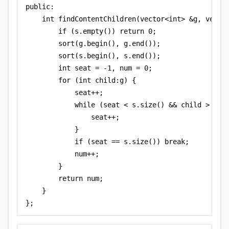
public:

    int findContentChildren(vector<int> &g, vector
        if (s.empty()) return 0;

        sort(g.begin(), g.end());

        sort(s.begin(), s.end());

        int seat = -1, num = 0;

        for (int child:g) {

            seat++;

            while (seat < s.size() && child > s[se
                seat++;

            }

            if (seat == s.size()) break;

            num++;

        }

        return num;

    }

};