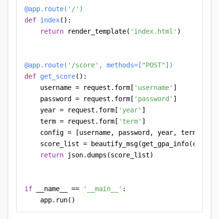
@app.route(
'/'
)
def
index
():

return
 render_template(
'index.html'
)

@app.route(
'/score'
, methods=[
"POST"
]
)
def
get_score
():

    username = request.form[
'username'
]

    password = request.form[
'password'
]

    year = request.form[
'year'
]

    term = request.form[
'term'
]

    config = [username, password, year, term]

    score_list = beautify_msg(get_gpa_info(config,
return
 json.dumps(score_list)

if
 __name__ == 
'__main__'
:

    app.run()