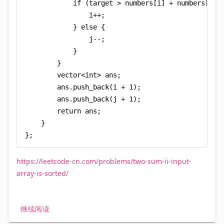
            if (target > numbers[i] + numbers[j]) 
                i++;

            } else {

                j--;

            }

        }

        vector<int> ans;

        ans.push_back(i + 1);

        ans.push_back(j + 1);

        return ans;

    }

};
https://leetcode-cn.com/problems/two-sum-ii-input-
array-is-sorted/
继续阅读