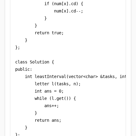
            if (num[x].cd) {

                num[x].cd--;

            }

        }

        return true;

    }

};

class Solution {

public:

    int leastInterval(vector<char> &tasks, int n) 
        letter l(tasks, n);

        int ans = 0;

        while (l.get()) {

            ans++;

        }

        return ans;

    }

};